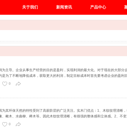
关于我们
新闻资讯
产品中心
润为主导。企业从事生产经营的目的是盈利，实现利润的最大化。对于现在的大部分
的是为了不断地降低成本，获取更大的利润，制定目标成本时首先要考虑企业的盈利
每一项活动上，因此，要把目标成本层层分解到各个部门甚至个人。成本控制要减少
0
因为其环保天然的特性受到了高薪阶层的广泛关注。实木门优点：1、木纹纹理清晰，
橡、楸木、水曲柳、榉木等。因此木纹纹理清晰，有很强的整体感和立体感。2、不变
刨光、开榫、打眼、高速洗形等工序科学加工而成。纯实木门选用的多是名贵木材，
0