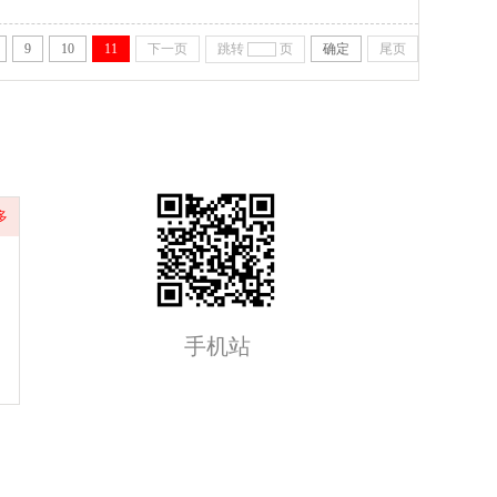
整体质感提升一倍，无漆木门的搭配最重要，先确定整体的风格，欧式
淡蓝色，效果会很棒
9
10
11
下一页
跳转
页
确定
尾页
多
手机站