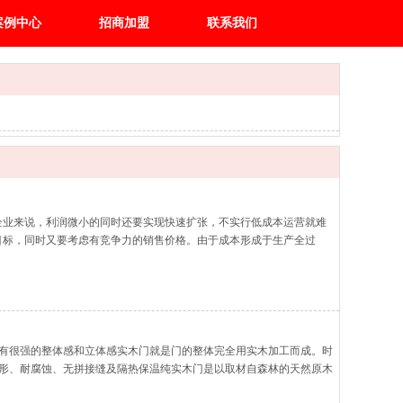
案例中心
招商加盟
联系我们
企业来说，利润微小的同时还要实现快速扩张，不实行低成本运营就难
目标，同时又要考虑有竞争力的销售价格。由于成本形成于生产全过
目标不明确的项目和任务，在企业目标清晰的情
有很强的整体感和立体感实木门就是门的整体完全用实木加工而成。时
形、耐腐蚀、无拼接缝及隔热保温纯实木门是以取材自森林的天然原木
如樱桃木、桃花蕊、胡桃木、橡胶木、金丝