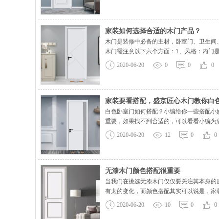
家装如何选择合适的木门产品？
木门是装修中必备的主材，卧室门、卫生间
木门需注意以下六个方面：1、风格：内门
洞力学板的综合能力最佳;3、门板与门套：
2020-06-20
0
0
0
家装要看搭配，盛京匠心木门教你白
白色卧室门如何搭配？小编给你一些搭配小
重要，如果找不到合适的，可以看看小编为
较持久，又百搭又不易犯错，小编从这个风
2020-06-20
12
0
0
无漆木门颜色搭配很重要
当我们在挑选无漆木门仅仅要关注其本身的
有太的变化，而颜色搭配其实可以说是，家
仅仅要关注其本身的质量、工艺、外观造以
2020-06-20
10
0
0
配其实可以说是，家装最难的一部分设计了