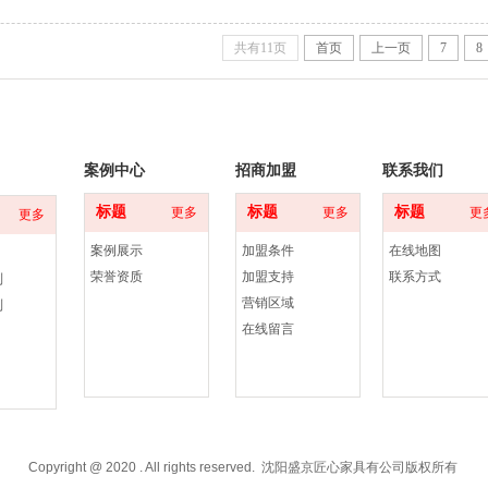
颜色搭配是装修时确定风格的重点问题，颜色的选择对于家装非常重要，搭配的好，
新的颜色，简约时尚的也可以冷色调为主，会有很不同的感觉。地中海风格直接搭配
共有11页
首页
上一页
7
8
案例中心
招商加盟
联系我们
标题
标题
标题
更多
更多
更
更多
案例展示
加盟条件
在线地图
荣誉资质
加盟支持
联系方式
列
营销区域
列
在线留言
Copyright @ 2020 . All rights reserved. 沈阳盛京匠心家具有公司版权所有