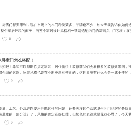
、厨房门都要用到，现在市场上的木门种类繁多、品牌也不少，如今天就告诉你如何
是整个家居环境的面子，与整个家居设计风格相一致是选配内门的基础;2、门芯板：
有消费者认为越厚越好，其实不对。实木复合门采取天然实木，重量轻可以达到同等规格
0
色卧室门怎么搭配！
妙招吧！希望可以帮助你搞定家装，居住愉快！装修前我们会看很多的装修效果图，
您介绍的这款。家装风格也是在不断更新和变化的，这世界没有什么会是一成不变的
格出发，为大家分享一款简约时尚的款式。首先，我们可以来看一下这款家装的效果
0
质量、工艺、外观造以使用性能这样的问题，还要关注这个欧式卫生间门品牌的务质
装最难的一部分设计了，风格的确定还好处理，但颜色的表达就要花些心思了，今天
使用性能这样的问题，还要关注这个欧式卫生间门品牌的务质量是否能够达到我们要
0
，风格的确定还好处理，但颜色的表达就要花些心思了，今天我们就来看看，无漆木