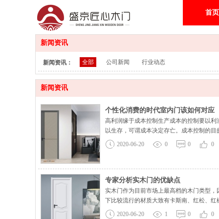
首页
新闻资讯
全部
公司新闻
行业动态
新闻资讯：
新闻资讯
个性化消费的时代室内门该如何对应
高利润缘于成本控制生产成本的控制要以利
以生存，可谓成本决定存亡。成本控制的目
程，费用发生在每一个环节、每一件事情、
2020-06-20
0
0
0
专家分析实木门的优缺点
实木门作为目前市场上最高档的木门类型，
下比较流行的材质大致有卡斯南、红松、红
做门芯，经过脱脂烘干处理，然后经下料、
2020-06-20
1
0
0