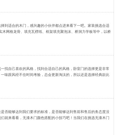
选择到适合的木门，感兴趣的小伙伴都点进来看下一吧。家装挑选合适
在实木网格龙骨、填充瓦楞纸、框架填充聚泡沫、桥洞力学板等中，以桥
纯实木门重量的50%;4、内门专用密封条
找一找自己喜欢的风格，找到合适自己的风格，卧室门的选择更是非常
，一味跟风经不住时间考验，总会更新淘汰的，所以还是选择经典款比
图，白色卧室门是采用非常文艺的法国灰材质
量是否能够达到我们要求的标准，是否能够达到售前和售后的务态度没
我们就来看看，无漆木门颜色搭配的小技巧吧！当我们在挑选无漆木门
求的标准，是否能够达到售前和售后的务态度没有太的变化，而颜色搭
门颜色搭配的小技巧吧！我们很关心颜色上的搭配感，如果选错，室内