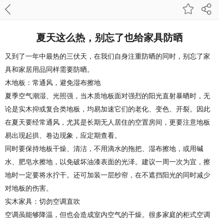
夏天这么热，别忘了也给家具防晒
又到了一年中最热的三伏天，在我们自身注重防晒的同时，别忘了家
具和家居用品同样需要防晒。
木地板：常通风，避免湿布擦地
夏季空气潮湿、光照强，当木质地板面对强烈的阳光直射暴晒时，无
论是实木抑或复合类地板，均易加速它们的老化、变色、开裂。因此
在夏天要经常通风，尤其是长期无人居住的空置房间，更要注意地板
易出现起拱、卷边现象，应定期查看。
同时要保持地板干燥、清洁，不用滴水的拖把、湿布擦地，或用碱
水、肥皂水擦地，以免破坏油漆表面的光泽。建议一周一次为宜，擦
地时一定要将水拧干。还可加装一层纱帘，在不遮挡阳光的同时减少
对地板的伤害。
实木家具：切勿空调直吹
空调虽能够降温，但也会造成室内空气的干燥。很多家庭的柜式空调